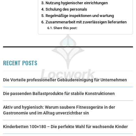
T
Nutzung hygienischer einrichtungen
O
E
I
Schulung des personals
E
K
S
N
Regelmäßige inspektionen und wartung
Zusammenarbeit mit zuverlässigen lieferanten
R
T
Share this post:
)
RECENT POSTS
Die Vorteile professioneller Gebäudereinigung für Unternehmen
Die passenden Ballastprodukte für stabile Konstruktionen
Aktiv und hygienisch: Warum saubere Fitnessgeräte in der
Gastronomie und im Alltag unverzichtbar sin
Kinderbetten 100×180 – Die perfekte Wahl für wachsende Kinder