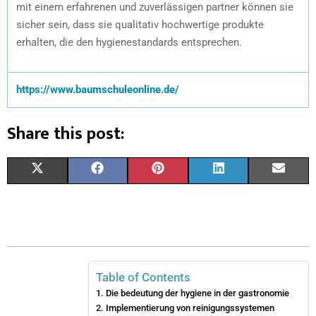
mit einem erfahrenen und zuverlässigen partner können sie
sicher sein, dass sie qualitativ hochwertige produkte
erhalten, die den hygienestandards entsprechen.
https://www.baumschuleonline.de/
Share this post:
X
F
P
L
E
(
A
I
I
M
T
C
N
N
A
W
E
T
K
I
I
B
E
E
L
Table of Contents
Die bedeutung der hygiene in der gastronomie
T
O
R
D
Implementierung von reinigungssystemen