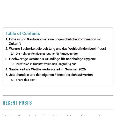
(
A
I
I
M
T
C
N
N
A
W
E
T
K
I
I
B
E
E
L
Table of Contents
Fitness und Gastronomie: eine ungewöhnliche Kombination mit
T
O
R
D
Zukunft
Warum Sauberkeit die Leistung und das Wohlbefinden beeinflusst
T
O
E
I
Die richtige Reinigungsroutine für Fitnessgeräte
Hochwertige Geräte als Grundlage für nachhaltige Hygiene
E
K
S
N
Investition in Qualität zahlt sich langfristig aus
R
T
Sauberkeit als Wettbewerbsvorteil im Sommer 2026
Jetzt handeln und den eigenen Fitnessbereich aufwerten
)
Share this post:
RECENT POSTS