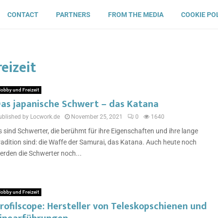
CONTACT
PARTNERS
FROM THE MEDIA
COOKIE PO
eizeit
obby und Freizeit
as japanische Schwert – das Katana
ublished by Locwork.de
November 25, 2021
0
1640
s sind Schwerter, die berühmt für ihre Eigenschaften und ihre lange
radition sind: die Waffe der Samurai, das Katana. Auch heute noch
erden die Schwerter noch...
obby und Freizeit
rofilscope: Hersteller von Teleskopschienen und