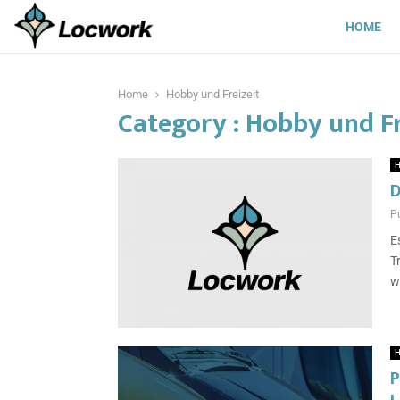
HOME
Home
Hobby und Freizeit
Category : Hobby und Fr
H
D
P
E
T
w
H
P