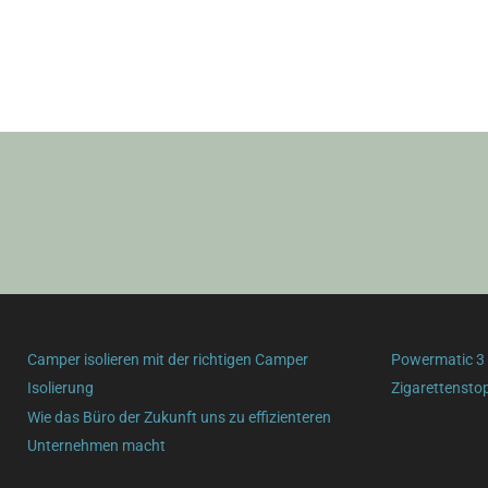
Camper isolieren mit der richtigen Camper
Powermatic 3 P
Isolierung
Zigarettensto
Wie das Büro der Zukunft uns zu effizienteren
Unternehmen macht