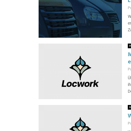
L
P
W
e
Z
H
M
e
P
Ü
i
D
H
W
P