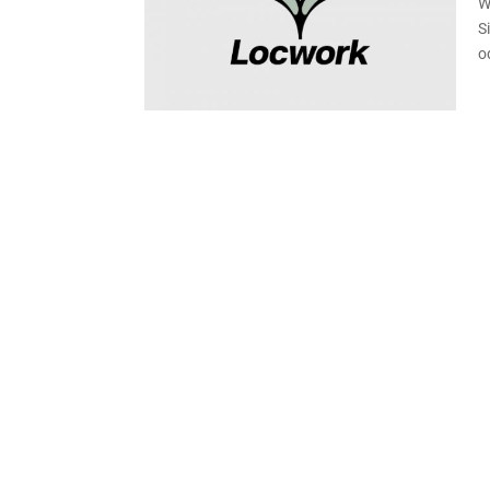
W
S
od