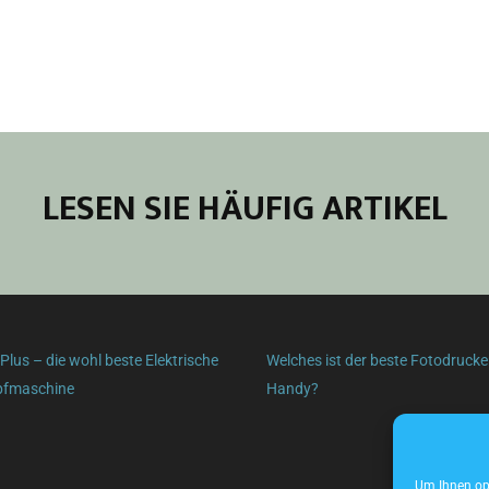
LESEN SIE HÄUFIG ARTIKEL
lus – die wohl beste Elektrische
Welches ist der beste Fotodrucke
pfmaschine
Handy?
Um Ihnen opt