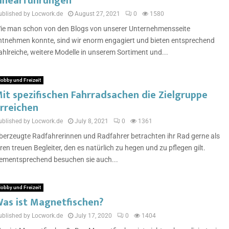
inearführungen
ublished by Locwork.de
August 27, 2021
0
1580
ie man schon von den Blogs von unserer Unternehmensseite
ntnehmen konnte, sind wir enorm engagiert und bieten entsprechend
ahlreiche, weitere Modelle in unserem Sortiment und...
obby und Freizeit
it spezifischen Fahrradsachen die Zielgruppe
rreichen
ublished by Locwork.de
July 8, 2021
0
1361
berzeugte Radfahrerinnen und Radfahrer betrachten ihr Rad gerne als
hren treuen Begleiter, den es natürlich zu hegen und zu pflegen gilt.
ementsprechend besuchen sie auch...
obby und Freizeit
as ist Magnetfischen?
ublished by Locwork.de
July 17, 2020
0
1404