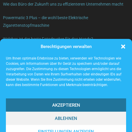
Wie das Büro der Zukunft uns zu effizienteren Unternehmen macht
Powermatic 3 Plus – die wohl beste Elektrische
Zigarettenstopfmaschine
Welches ist der beste Fotodrucker für das Handy?
Berechtigungen verwalten
Gebrauchte Elektrogeräte verkaufen – was beachten?
Um Ihnen optimale Erlebnisse zu bieten, verwenden wir Technologien wie
Cookies, um Informationen über Ihr Gerät zu speichern und/oder darauf
zuzugreifen. Die Zustimmung zu diesen Technologien ermöglicht uns die
Verarbeitung von Daten wie Ihrem Surfverhalten oder eindeutigen IDs auf
dieser Website. Wenn Sie Ihre Zustimmung nicht erteilen oder widerrufen,
kann dies bestimmte Funktionen und Merkmale beeinträchtigen.
AKZEPTIEREN
ABLEHNEN
@2023 - www.Locwork.de. All Right Reserved.
EINSTELLUNGEN ANZEIGEN