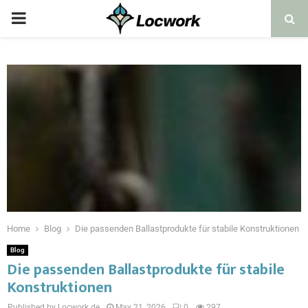
Home
Blog
Die passenden Ballastprodukte für stabile Konstruktionen
Blog
Die passenden Ballastprodukte für stabile
Konstruktionen
Published by Locwork.de
May 21, 2026
0
297