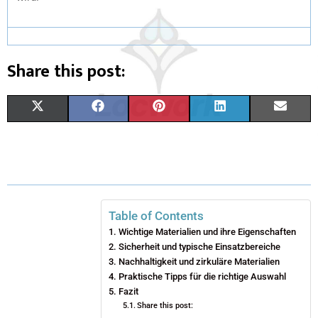
Share this post:
X
F
P
L
E
(
A
I
I
M
T
C
N
N
A
W
E
T
K
I
I
B
E
E
L
Table of Contents
Wichtige Materialien und ihre Eigenschaften
T
O
R
D
Sicherheit und typische Einsatzbereiche
T
O
Nachhaltigkeit und zirkuläre Materialien
E
I
Praktische Tipps für die richtige Auswahl
E
K
S
N
Fazit
Share this post:
R
T