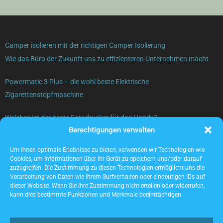
Camper isolieren mit der richtigen Camper Isolierung
Wie das Büro der Zukunft uns zu effizienteren Unternehmen macht
Powermatic 3 Plus – die wohl beste Elektrische
Zigarettenstopfmaschine
Welches ist der beste Fotodrucker für das Handy?
Berechtigungen verwalten
Gebrauchte Elektrogeräte verkaufen – was beachten?
Um Ihnen optimale Erlebnisse zu bieten, verwenden wir Technologien wie
Cookies, um Informationen über Ihr Gerät zu speichern und/oder darauf
zuzugreifen. Die Zustimmung zu diesen Technologien ermöglicht uns die
Verarbeitung von Daten wie Ihrem Surfverhalten oder eindeutigen IDs auf
dieser Website. Wenn Sie Ihre Zustimmung nicht erteilen oder widerrufen,
kann dies bestimmte Funktionen und Merkmale beeinträchtigen.