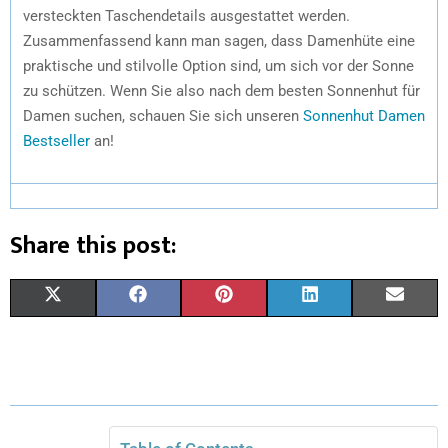
versteckten Taschendetails ausgestattet werden.
Zusammenfassend kann man sagen, dass Damenhüte eine
praktische und stilvolle Option sind, um sich vor der Sonne
zu schützen. Wenn Sie also nach dem besten Sonnenhut für
Damen suchen, schauen Sie sich unseren
Sonnenhut Damen
Bestseller
an!
Share this post:
X
F
P
L
E
(
A
I
I
M
T
C
N
N
A
W
E
T
K
I
I
B
E
E
L