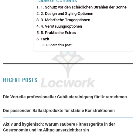
Table of Contents
1. Schutz vor den schädlichen Strahlen der Sonne
T
O
R
D
2. Design und Styling-Optionen
T
3. Mehrfache Trageoptionen
O
E
I
4. Verstauungsoptionen
E
K
S
N
5. Praktische Extras
Fazit
R
T
Share this post:
)
RECENT POSTS
Die Vorteile professioneller Gebäudereinigung für Unternehmen
Die passenden Ballastprodukte für stabile Konstruktionen
Aktiv und hygienisch: Warum saubere Fitnessgeräte in der
Gastronomie und im Alltag unverzichtbar sin