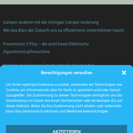
Camper isolieren mit der richtigen Camper Isolierung
Wie das Büro der Zukunft uns zu effizienteren Unternehmen macht
Powermatic 3 Plus – die wohl beste Elektrische
Zigarettenstopfmaschine
Welches ist der beste Fotodrucker für das Handy?
Berechtigungen verwalten
Gebrauchte Elektrogeräte verkaufen – was beachten?
Um Ihnen optimale Erlebnisse zu bieten, verwenden wir Technologien wie
Cookies, um Informationen über Ihr Gerät zu speichern und/oder darauf
zuzugreifen. Die Zustimmung zu diesen Technologien ermöglicht uns die
Verarbeitung von Daten wie Ihrem Surfverhalten oder eindeutigen IDs auf
dieser Website. Wenn Sie Ihre Zustimmung nicht erteilen oder widerrufen,
kann dies bestimmte Funktionen und Merkmale beeinträchtigen.
AKZEPTIEREN