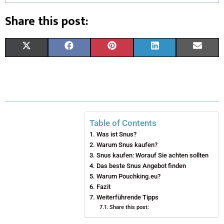
Share this post:
X
F
P
L
E
(
A
I
I
M
T
C
N
N
A
W
E
T
K
I
I
B
E
E
L
Table of Contents
Was ist Snus?
T
O
R
D
Warum Snus kaufen?
T
O
Snus kaufen: Worauf Sie achten sollten
E
I
Das beste Snus Angebot finden
E
K
S
N
Warum Pouchking.eu?
Fazit
R
T
Weiterführende Tipps
Share this post:
)