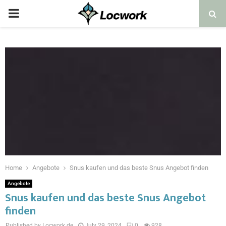
Home
Angebote
Snus kaufen und das beste Snus Angebot finden
Angebote
Snus kaufen und das beste Snus Angebot
finden
Published by Locwork.de
July 29, 2024
0
928