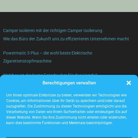
Camper isolieren mit der richtigen Camper Isolierung
Wie das Büro der Zukunft uns zu effizienteren Unternehmen macht
Powermatic 3 Plus – die wohl beste Elektrische
Zigarettenstopfmaschine
Welches ist der beste Fotodrucker für das Handy?
Berechtigungen verwalten
Gebrauchte Elektrogeräte verkaufen – was beachten?
Um Ihnen optimale Erlebnisse zu bieten, verwenden wir Technologien wie
Cookies, um Informationen über Ihr Gerät zu speichern und/oder darauf
zuzugreifen. Die Zustimmung zu diesen Technologien ermöglicht uns die
Verarbeitung von Daten wie Ihrem Surfverhalten oder eindeutigen IDs auf
dieser Website. Wenn Sie Ihre Zustimmung nicht erteilen oder widerrufen,
kann dies bestimmte Funktionen und Merkmale beeinträchtigen.