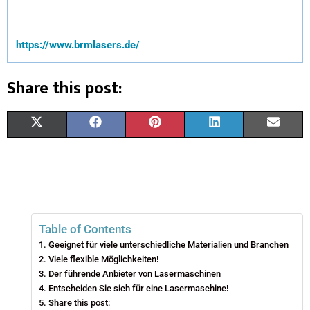
https://www.brmlasers.de/
Share this post:
X
F
P
L
E
(
A
I
I
M
T
C
N
N
A
W
E
T
K
I
I
B
E
E
L
Table of Contents
Geeignet für viele unterschiedliche Materialien und Branchen
T
O
R
D
Viele flexible Möglichkeiten!
Der führende Anbieter von Lasermaschinen
T
O
E
I
Entscheiden Sie sich für eine Lasermaschine!
E
K
S
N
Share this post: