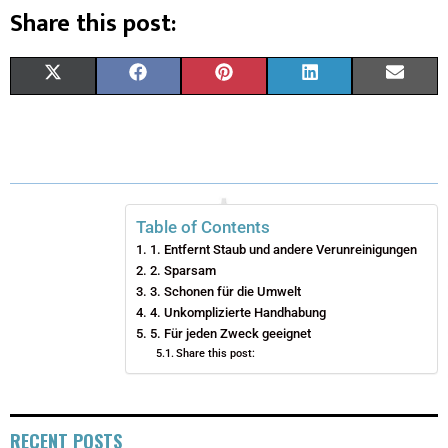
Share this post:
X
F
P
L
E
(
A
I
I
M
T
C
N
N
A
W
E
T
K
I
I
B
E
E
L
Table of Contents
1. Entfernt Staub und andere Verunreinigungen
T
O
R
D
2. Sparsam
T
3. Schonen für die Umwelt
O
E
I
4. Unkomplizierte Handhabung
E
K
S
N
5. Für jeden Zweck geeignet
Share this post:
R
T
)
RECENT POSTS