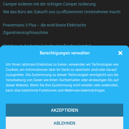
Camper isolieren mit der richtigen Camper Isolierung
Wie das Büro der Zukunft uns zu effizienteren Unternehmen macht
Powermatic 3 Plus – die wohl beste Elektrische
Zigarettenstopfmaschine
Welches ist der beste Fotodrucker für das Handy?
Berechtigungen verwalten
Gebrauchte Elektrogeräte verkaufen – was beachten?
Um Ihnen optimale Erlebnisse zu bieten, verwenden wir Technologien wie
Cookies, um Informationen über Ihr Gerät zu speichern und/oder darauf
zuzugreifen. Die Zustimmung zu diesen Technologien ermöglicht uns die
Verarbeitung von Daten wie Ihrem Surfverhalten oder eindeutigen IDs auf
dieser Website. Wenn Sie Ihre Zustimmung nicht erteilen oder widerrufen,
kann dies bestimmte Funktionen und Merkmale beeinträchtigen.
AKZEPTIEREN
ABLEHNEN