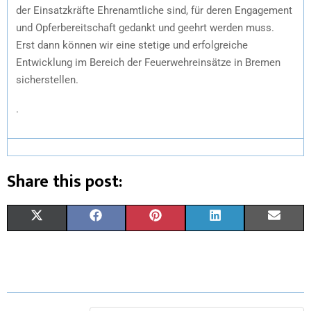
der Einsatzkräfte Ehrenamtliche sind, für deren Engagement
und Opferbereitschaft gedankt und geehrt werden muss.
Erst dann können wir eine stetige und erfolgreiche
Entwicklung im Bereich der Feuerwehreinsätze in Bremen
sicherstellen.
.
Share this post:
X
F
P
L
E
(
A
I
I
M
T
C
N
N
A
W
E
T
K
I