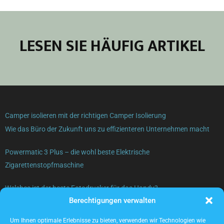
LESEN SIE HÄUFIG ARTIKEL
Camper isolieren mit der richtigen Camper Isolierung
Wie das Büro der Zukunft uns zu effizienteren Unternehmen macht
Powermatic 3 Plus – die wohl beste Elektrische
Zigarettenstopfmaschine
Welches ist der beste Fotodrucker für das Handy?
Berechtigungen verwalten
Gebrauchte Elektrogeräte verkaufen – was beachten?
Um Ihnen optimale Erlebnisse zu bieten, verwenden wir Technologien wie