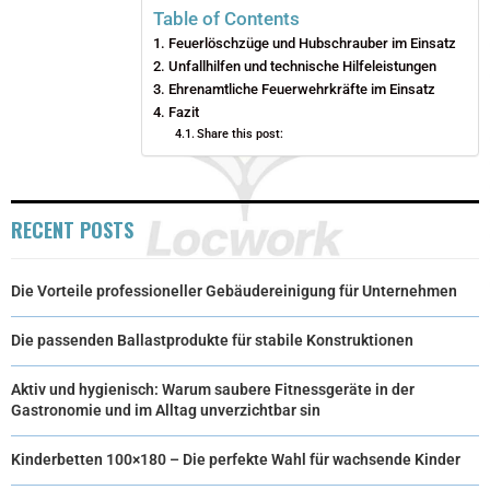
I
B
E
E
L
Table of Contents
Feuerlöschzüge und Hubschrauber im Einsatz
T
O
R
D
Unfallhilfen und technische Hilfeleistungen
T
Ehrenamtliche Feuerwehrkräfte im Einsatz
O
E
I
Fazit
E
K
S
N
Share this post:
R
T
)
RECENT POSTS
Die Vorteile professioneller Gebäudereinigung für Unternehmen
Die passenden Ballastprodukte für stabile Konstruktionen
Aktiv und hygienisch: Warum saubere Fitnessgeräte in der
Gastronomie und im Alltag unverzichtbar sin
Kinderbetten 100×180 – Die perfekte Wahl für wachsende Kinder