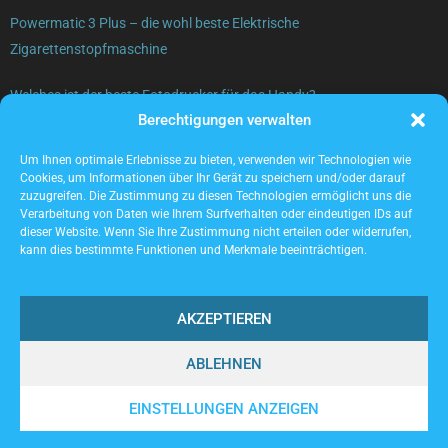
Powermatic 3 Plus – die wohl beste Elektrische
Zigarettenstopfmaschine
Welches ist der beste Fotodrucker für das Handy?
Berechtigungen verwalten
Gebrauchte Elektrogeräte verkaufen – was beachten?
Um Ihnen optimale Erlebnisse zu bieten, verwenden wir Technologien wie
Cookies, um Informationen über Ihr Gerät zu speichern und/oder darauf
zuzugreifen. Die Zustimmung zu diesen Technologien ermöglicht uns die
Verarbeitung von Daten wie Ihrem Surfverhalten oder eindeutigen IDs auf
dieser Website. Wenn Sie Ihre Zustimmung nicht erteilen oder widerrufen,
kann dies bestimmte Funktionen und Merkmale beeinträchtigen.
AKZEPTIEREN
ABLEHNEN
@2023 - www.Locwork.de. All Right Reserved.
EINSTELLUNGEN ANZEIGEN
Home
Cookie policy (EU)
Our authors
Partners
Website index