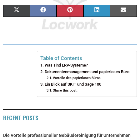
X
F
P
L
E
(
A
I
I
M
T
C
N
N
A
W
E
T
K
I
I
B
E
E
L
Table of Contents
Was sind ERP-Systeme?
T
O
R
D
Dokumentenmanagement und papierloses Büro
Vorteile des papierlosen Büros
T
O
E
I
Ein Blick auf SKIT und Sage 100
E
K
S
N
Share this post:
R
T
)
RECENT POSTS
Die Vorteile professioneller Gebäudereinigung für Unternehmen