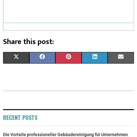
Share this post:
X
F
P
L
E
(
A
I
I
M
T
C
N
N
A
W
E
T
K
I
I
B
E
E
L
T
O
R
D
RECENT POSTS
T
O
E
I
Die Vorteile professioneller Gebäudereinigung für Unternehmen
E
K
S
N