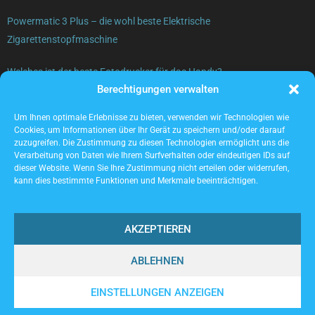
Powermatic 3 Plus – die wohl beste Elektrische
Zigarettenstopfmaschine
Welches ist der beste Fotodrucker für das Handy?
Berechtigungen verwalten
Gebrauchte Elektrogeräte verkaufen – was beachten?
Um Ihnen optimale Erlebnisse zu bieten, verwenden wir Technologien wie
Cookies, um Informationen über Ihr Gerät zu speichern und/oder darauf
zuzugreifen. Die Zustimmung zu diesen Technologien ermöglicht uns die
Verarbeitung von Daten wie Ihrem Surfverhalten oder eindeutigen IDs auf
dieser Website. Wenn Sie Ihre Zustimmung nicht erteilen oder widerrufen,
kann dies bestimmte Funktionen und Merkmale beeinträchtigen.
AKZEPTIEREN
ABLEHNEN
@2023 - www.Locwork.de. All Right Reserved.
EINSTELLUNGEN ANZEIGEN
Home
Cookie policy (EU)
Our authors
Partners
Website index