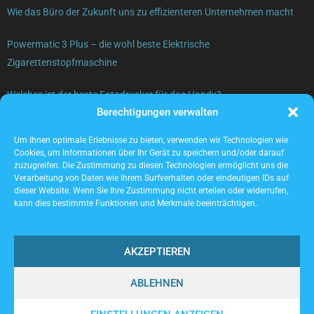
Wie das Büro der Zukunft uns zu effizienteren Unternehmen macht
Powermatic 3 Plus – die wohl beste Elektrische
Zigarettenstopfmaschine
Welches ist der beste Fotodrucker für das Handy?
Berechtigungen verwalten
Gebrauchte Elektrogeräte verkaufen – was beachten?
Um Ihnen optimale Erlebnisse zu bieten, verwenden wir Technologien wie
Cookies, um Informationen über Ihr Gerät zu speichern und/oder darauf
zuzugreifen. Die Zustimmung zu diesen Technologien ermöglicht uns die
Verarbeitung von Daten wie Ihrem Surfverhalten oder eindeutigen IDs auf
dieser Website. Wenn Sie Ihre Zustimmung nicht erteilen oder widerrufen,
kann dies bestimmte Funktionen und Merkmale beeinträchtigen.
AKZEPTIEREN
ABLEHNEN
@2023 - www.Locwork.de. All Right Reserved.