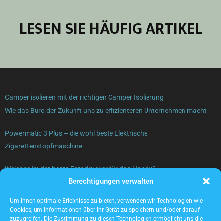
LESEN SIE HÄUFIG ARTIKEL
Camper isolieren mit der richtigen Camper Isolierung
Wie das Büro der Zukunft uns zu effizienteren Unternehmen macht
Powermatic 3 Plus – die wohl beste Elektrische
Zigarettenstopfmaschine
Welches ist der beste Fotodrucker für das Handy?
Berechtigungen verwalten
Gebrauchte Elektrogeräte verkaufen – was beachten?
Um Ihnen optimale Erlebnisse zu bieten, verwenden wir Technologien wie
Cookies, um Informationen über Ihr Gerät zu speichern und/oder darauf
zuzugreifen. Die Zustimmung zu diesen Technologien ermöglicht uns die