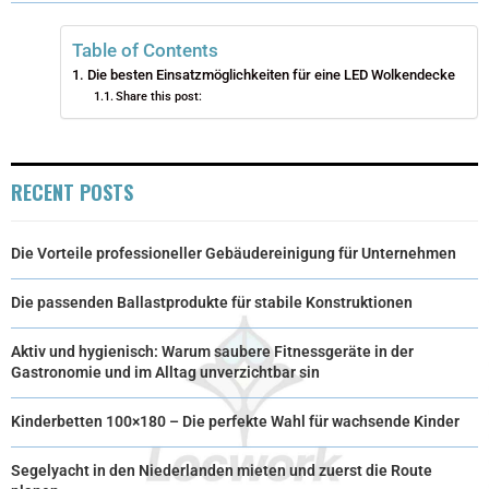
W
E
T
K
I
I
B
E
E
L
Table of Contents
Die besten Einsatzmöglichkeiten für eine LED Wolkendecke
T
O
R
D
Share this post:
T
O
E
I
E
K
S
N
RECENT POSTS
R
T
)
Die Vorteile professioneller Gebäudereinigung für Unternehmen
Die passenden Ballastprodukte für stabile Konstruktionen
Aktiv und hygienisch: Warum saubere Fitnessgeräte in der
Gastronomie und im Alltag unverzichtbar sin
Kinderbetten 100×180 – Die perfekte Wahl für wachsende Kinder
Segelyacht in den Niederlanden mieten und zuerst die Route