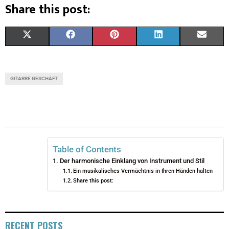
Share this post:
X
F
P
L
E
(
A
I
I
M
T
C
N
N
A
GITARRE GESCHÄFT
W
E
T
K
I
I
B
E
E
L
T
O
R
D
T
O
E
I
Table of Contents
Der harmonische Einklang von Instrument und Stil
E
K
S
N
Ein musikalisches Vermächtnis in Ihren Händen halten
Share this post:
R
T
)
RECENT POSTS