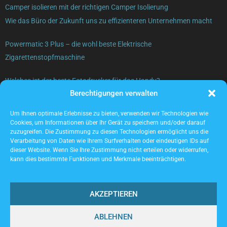
Camper isolieren mit der richtigen Camper Isolierung
Wie das Büro der Zukunft uns zu effizienteren Unternehmen macht
Powermatic 3 Plus – die wohl beste Elektrische
Zigarettenstopfmaschine
Welches ist der beste Fotodrucker für das Handy?
Berechtigungen verwalten
Gebrauchte Elektrogeräte verkaufen – was beachten?
Um Ihnen optimale Erlebnisse zu bieten, verwenden wir Technologien wie
Cookies, um Informationen über Ihr Gerät zu speichern und/oder darauf
zuzugreifen. Die Zustimmung zu diesen Technologien ermöglicht uns die
Verarbeitung von Daten wie Ihrem Surfverhalten oder eindeutigen IDs auf
dieser Website. Wenn Sie Ihre Zustimmung nicht erteilen oder widerrufen,
kann dies bestimmte Funktionen und Merkmale beeinträchtigen.
AKZEPTIEREN
ABLEHNEN