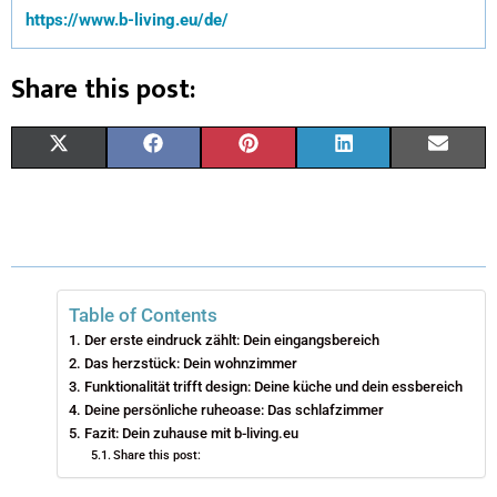
https://www.b-living.eu/de/
Share this post:
X
F
P
L
E
(
A
I
I
M
T
C
N
N
A
W
E
T
K
I
I
B
E
E
L
Table of Contents
Der erste eindruck zählt: Dein eingangsbereich
T
O
R
D
Das herzstück: Dein wohnzimmer
T
Funktionalität trifft design: Deine küche und dein essbereich
O
E
I
Deine persönliche ruheoase: Das schlafzimmer
E
K
S
N
Fazit: Dein zuhause mit b-living.eu
Share this post:
R
T