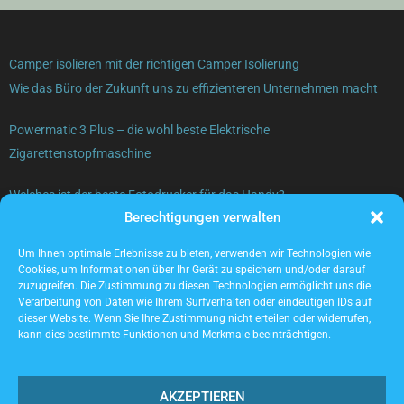
Camper isolieren mit der richtigen Camper Isolierung
Wie das Büro der Zukunft uns zu effizienteren Unternehmen macht
Powermatic 3 Plus – die wohl beste Elektrische
Zigarettenstopfmaschine
Welches ist der beste Fotodrucker für das Handy?
Berechtigungen verwalten
Gebrauchte Elektrogeräte verkaufen – was beachten?
Um Ihnen optimale Erlebnisse zu bieten, verwenden wir Technologien wie
Cookies, um Informationen über Ihr Gerät zu speichern und/oder darauf
zuzugreifen. Die Zustimmung zu diesen Technologien ermöglicht uns die
Verarbeitung von Daten wie Ihrem Surfverhalten oder eindeutigen IDs auf
dieser Website. Wenn Sie Ihre Zustimmung nicht erteilen oder widerrufen,
kann dies bestimmte Funktionen und Merkmale beeinträchtigen.
AKZEPTIEREN